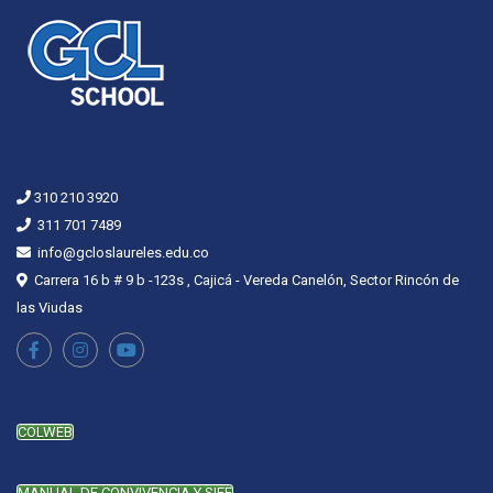
310 210 3920
311 701 7489
info@gcloslaureles.edu.co
Carrera 16 b # 9 b -123s , Cajicá - Vereda Canelón, Sector Rincón de
las Viudas
COLWEB
MANUAL DE CONVIVENCIA Y SIEE