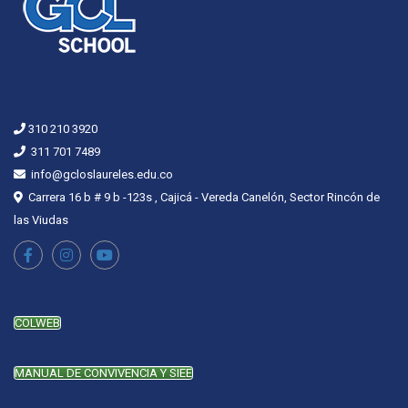
310 210 3920
311 701 7489
info@gcloslaureles.edu.co
Carrera 16 b # 9 b -123s , Cajicá - Vereda Canelón, Sector Rincón de
las Viudas
COLWEB
MANUAL DE CONVIVENCIA Y SIEE