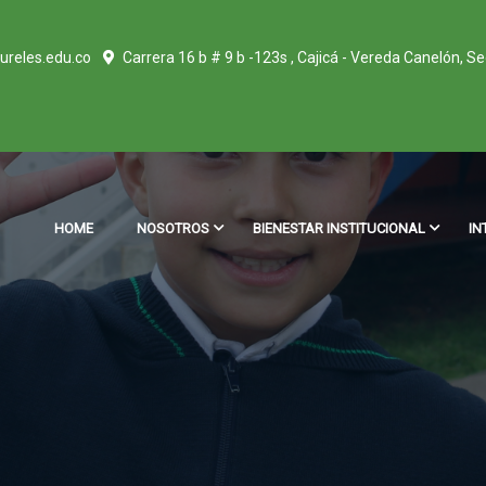
ureles.edu.co
Carrera 16 b # 9 b -123s , Cajicá - Vereda Canelón, S
HOME
NOSOTROS
BIENESTAR INSTITUCIONAL
IN