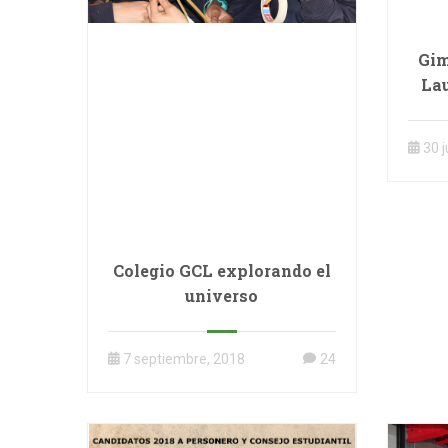
Gim
Lau
l
30 j
Colegio GCL explorando el
universo
7 septiembre, 2018
24