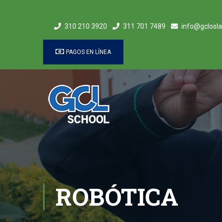
310 210 3920
311 701 7489
info@gclosla
PAGOS EN LÍNEA
ROBÓTICA