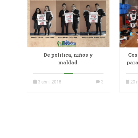
De política, niños y
Cos
maldad.
para
3 abril, 2018
3
20 