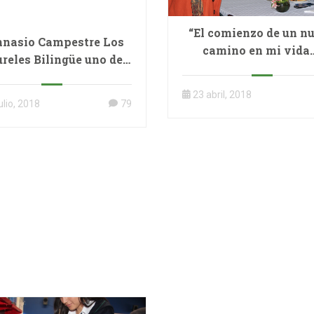
“El comienzo de un n
nasio Campestre Los
camino en mi vida
reles Bilingüe uno de
os mejores Colegios
privados de Cajicá.
23 abril, 2018
ulio, 2018
79