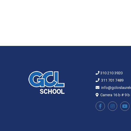
310 210 3920
311 701 7489
info@gcloslaurel
Carrera 16 b # 9 b