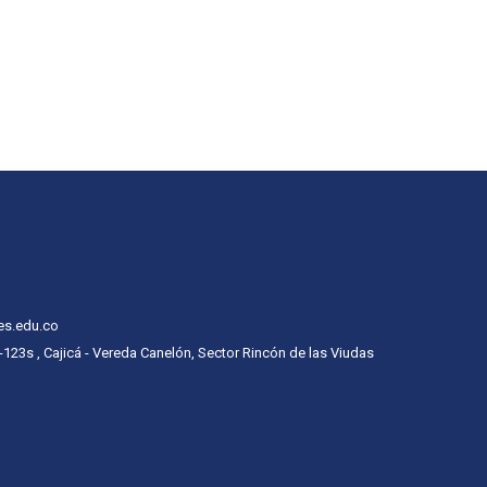
es.edu.co
 -123s , Cajicá - Vereda Canelón, Sector Rincón de las Viudas