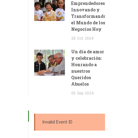
Emprendedores:
Innovando y
Transformando
el Mundo de los
Negocios Hoy
28
Oct
2024
Un día de amor
y celebración:
Honrando a
nuestros
Queridos
Abuelos
05
Sep
2024
Invalid Event ID