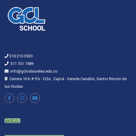
310 210 3920
311 701 7489
info@gcloslaureles.edu.co
Carrera 16 b # 9 b -123s , Cajicá - Vereda Canelón, Sector Rincón de
las Viudas
COLWEB