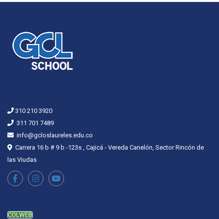
310 210 3920
311 701 7489
info@gcloslaureles.edu.co
Carrera 16 b # 9 b -123s , Cajicá - Vereda Canelón, Sector Rincón de
las Viudas
COLWEB