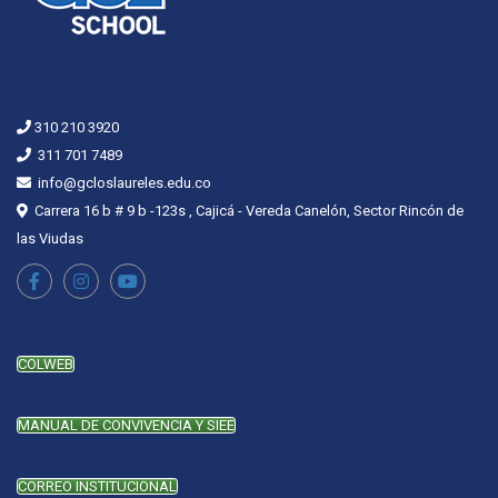
310 210 3920
311 701 7489
info@gcloslaureles.edu.co
Carrera 16 b # 9 b -123s , Cajicá - Vereda Canelón, Sector Rincón de
las Viudas
COLWEB
MANUAL DE CONVIVENCIA Y SIEE
CORREO INSTITUCIONAL