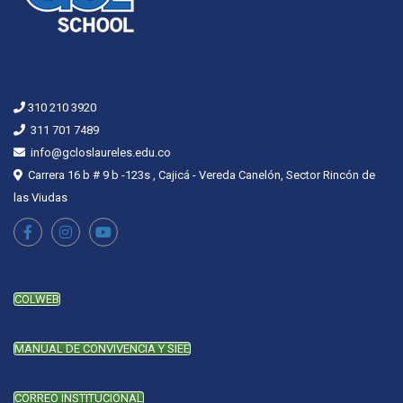
310 210 3920
311 701 7489
info@gcloslaureles.edu.co
Carrera 16 b # 9 b -123s , Cajicá - Vereda Canelón, Sector Rincón de
las Viudas
COLWEB
MANUAL DE CONVIVENCIA Y SIEE
CORREO INSTITUCIONAL