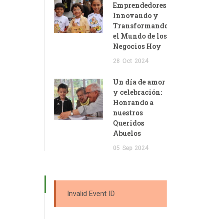
Emprendedores:
Innovando y
Transformando
el Mundo de los
Negocios Hoy
28
Oct
2024
Un día de amor
y celebración:
Honrando a
nuestros
Queridos
Abuelos
05
Sep
2024
Invalid Event ID