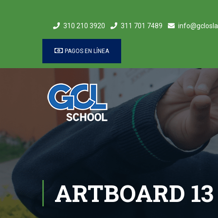
310 210 3920
311 701 7489
info@gclosla
PAGOS EN LÍNEA
ARTBOARD 13