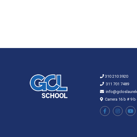
310 210 3920
311 701 7489
info@gcloslaurel
Carrera 16 b # 9 b