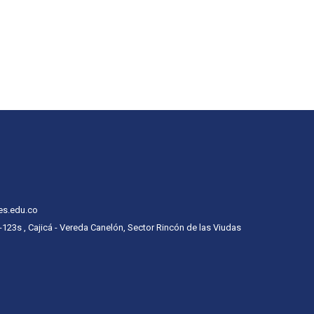
es.edu.co
 -123s , Cajicá - Vereda Canelón, Sector Rincón de las Viudas