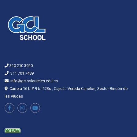
310 210 3920
311 701 7489
info@gcloslaureles.edu.co
Carrera 16 b # 9 b -123s , Cajicá - Vereda Canelón, Sector Rincón de
las Viudas
COLWEB