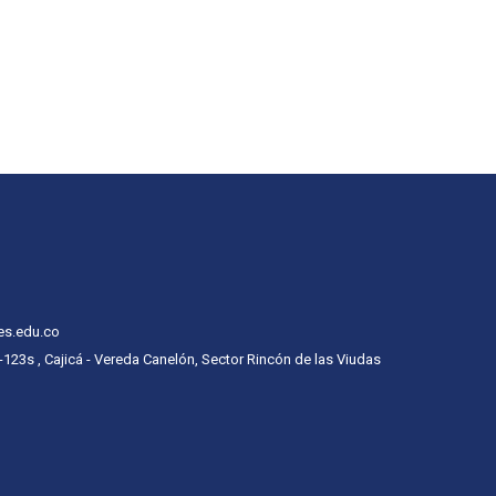
es.edu.co
 -123s , Cajicá - Vereda Canelón, Sector Rincón de las Viudas