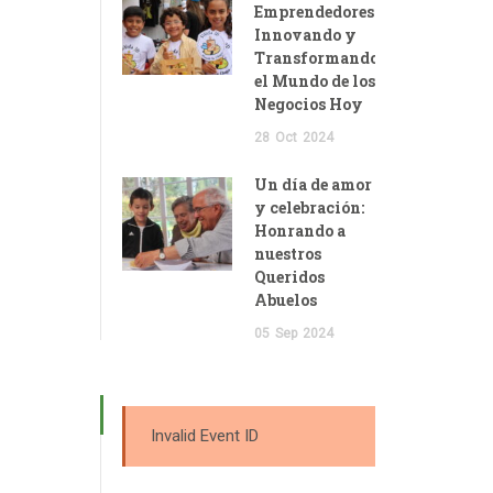
Emprendedores:
Innovando y
Transformando
el Mundo de los
Negocios Hoy
28
Oct
2024
Un día de amor
y celebración:
Honrando a
nuestros
Queridos
Abuelos
05
Sep
2024
Invalid Event ID