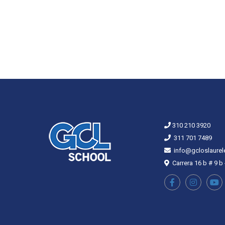
310 210 3920
311 701 7489
info@gcloslaurel
Carrera 16 b # 9 b