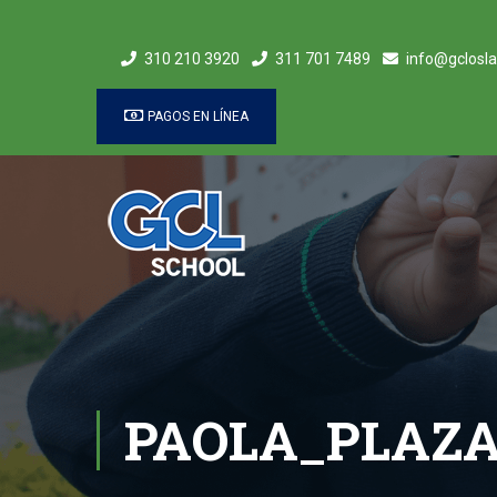
310 210 3920
311 701 7489
info@gclosla
PAGOS EN LÍNEA
PAOLA_PLAZ