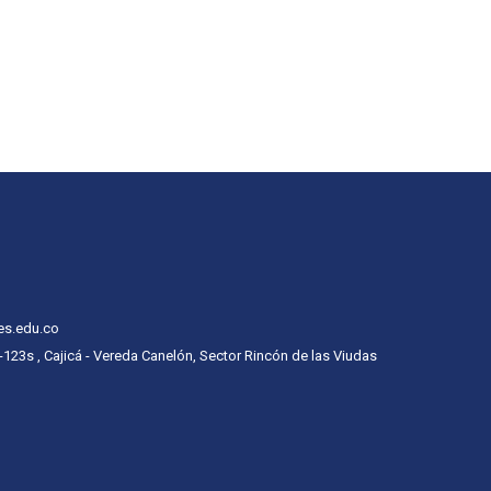
es.edu.co
 -123s , Cajicá - Vereda Canelón, Sector Rincón de las Viudas