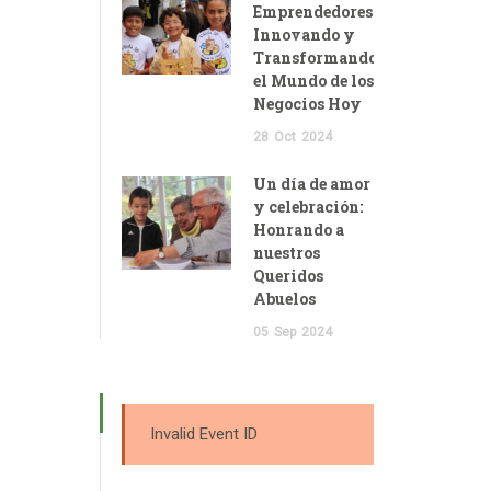
Emprendedores:
Innovando y
Transformando
el Mundo de los
Negocios Hoy
28
Oct
2024
Un día de amor
y celebración:
Honrando a
nuestros
Queridos
Abuelos
05
Sep
2024
Invalid Event ID