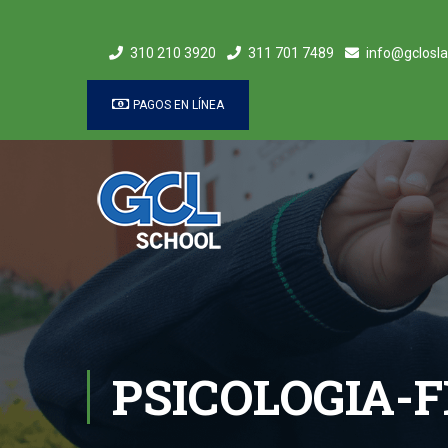
310 210 3920
311 701 7489
info@gclosla
PAGOS EN LÍNEA
PSICOLOGIA-F