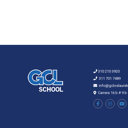
310 210 3920
311 701 7489
info@gcloslaurel
Carrera 16 b # 9 b