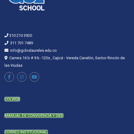
310 210 3920
311 701 7489
info@gcloslaureles.edu.co
Carrera 16 b # 9 b -123s , Cajicá - Vereda Canelón, Sector Rincón de
las Viudas
COLWEB
MANUAL DE CONVIVENCIA Y SIEE
CORREO INSTITUCIONAL