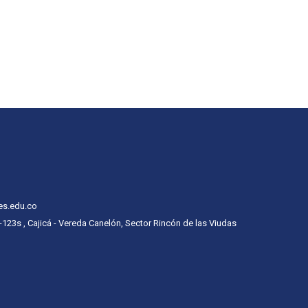
es.edu.co
 -123s , Cajicá - Vereda Canelón, Sector Rincón de las Viudas