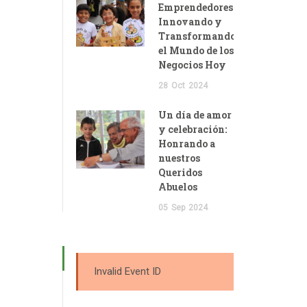
Emprendedores:
Innovando y
Transformando
el Mundo de los
Negocios Hoy
28
Oct
2024
Un día de amor
y celebración:
Honrando a
nuestros
Queridos
Abuelos
05
Sep
2024
Invalid Event ID