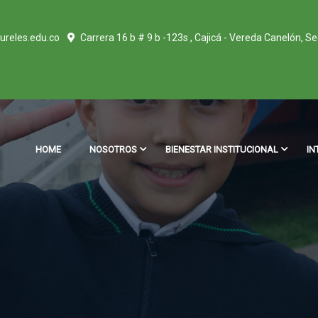
ureles.edu.co
Carrera 16 b # 9 b -123s , Cajicá - Vereda Canelón, S
HOME
NOSOTROS
BIENESTAR INSTITUCIONAL
IN