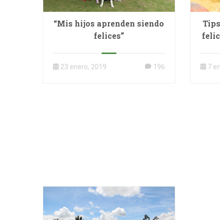
“Mis hijos aprenden siendo
Tips
felices”
feli
23 enero, 2019
196
7 e