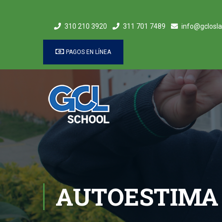
310 210 3920
311 701 7489
info@gclosla
PAGOS EN LÍNEA
AUTOESTIMA