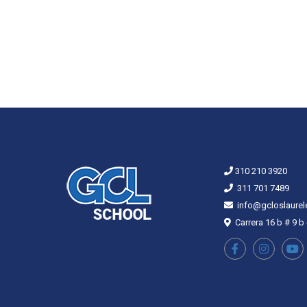
310 210 3920
311 701 7489
info@gcloslaurel
Carrera 16 b # 9 b