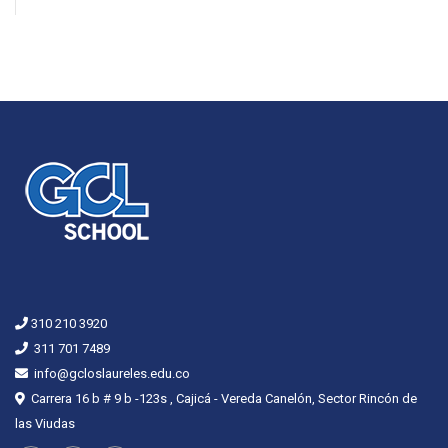
310 210 3920
311 701 7489
info@gcloslaureles.edu.co
Carrera 16 b # 9 b -123s , Cajicá - Vereda Canelón, Sector Rincón de
las Viudas