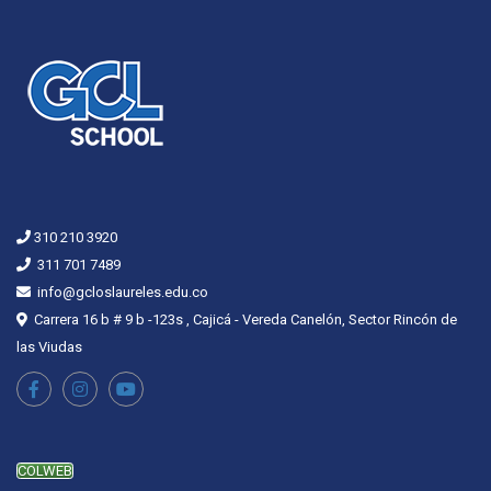
310 210 3920
311 701 7489
info@gcloslaureles.edu.co
Carrera 16 b # 9 b -123s , Cajicá - Vereda Canelón, Sector Rincón de
las Viudas
COLWEB