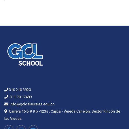
310 210 3920
311 701 7489
info@gcloslaureles.edu.co
Carrera 16 b # 9 b -123s , Cajicá - Vereda Canelón, Sector Rincón de
las Viudas