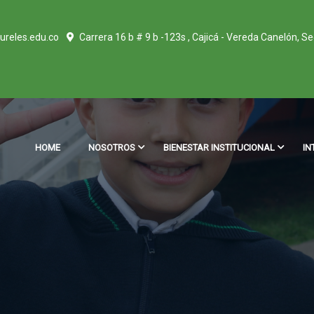
ureles.edu.co
Carrera 16 b # 9 b -123s , Cajicá - Vereda Canelón, S
HOME
NOSOTROS
BIENESTAR INSTITUCIONAL
IN