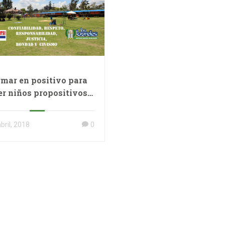
mar en positivo para
er niños propositivos,
ultos optimistas y un
cambio de sentido.
bril, 2018
0