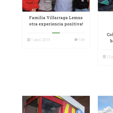
Familia Villarraga Lemus
otra experiencia positiva!
Co
1 abril, 2019
149
b
12 j