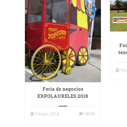
For
ten
ad
19 a
Feria de negocios
EXPOLAURELES 2018
7 mayo, 2018
18946