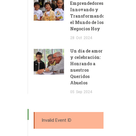
Emprendedores:
Innovando y
Transformando
el Mundo de los
Negocios Hoy
28
Oct
2024
Un día de amor
y celebración:
Honrando a
nuestros
Queridos
Abuelos
05
Sep
2024
Invalid Event ID