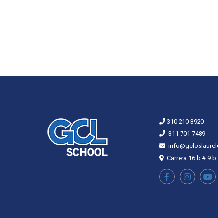
310 210 3920
311 701 7489
info@gcloslaurel
Carrera 16 b # 9 b