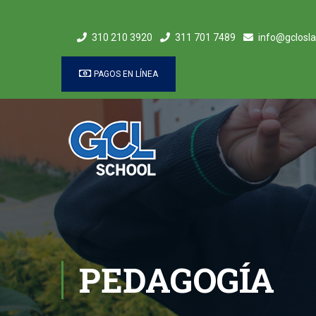
310 210 3920
311 701 7489
info@gclosla
PAGOS EN LÍNEA
PEDAGOGÍA