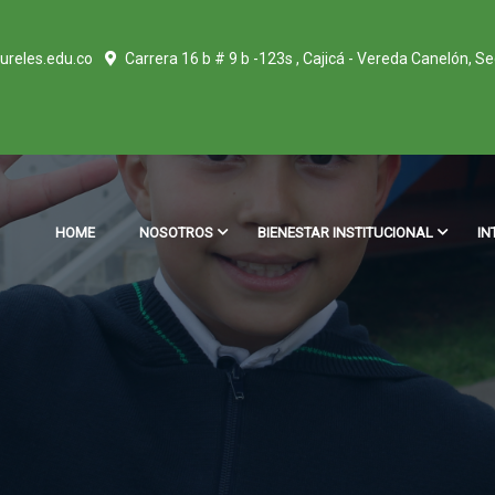
ureles.edu.co
Carrera 16 b # 9 b -123s , Cajicá - Vereda Canelón, S
HOME
NOSOTROS
BIENESTAR INSTITUCIONAL
IN