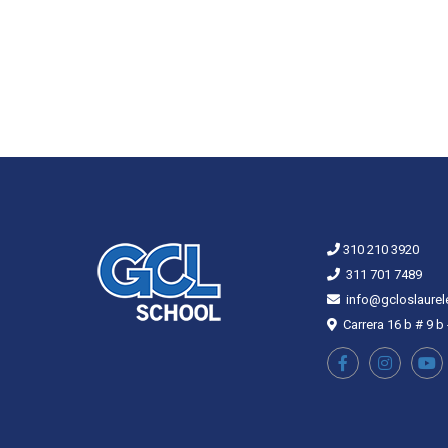
310 210 3920
311 701 7489
info@gcloslaurel
Carrera 16 b # 9 b