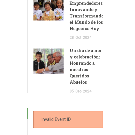
Emprendedores:
Innovando y
Transformando
el Mundo de los
Negocios Hoy
28
Oct
2024
Un día de amor
y celebración:
Honrando a
nuestros
Queridos
Abuelos
05
Sep
2024
Invalid Event ID