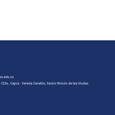
es.edu.co
 -123s , Cajicá - Vereda Canelón, Sector Rincón de las Viudas