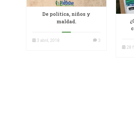
De política, niños y
¿
maldad.
c
3 abril, 2018
3
28 