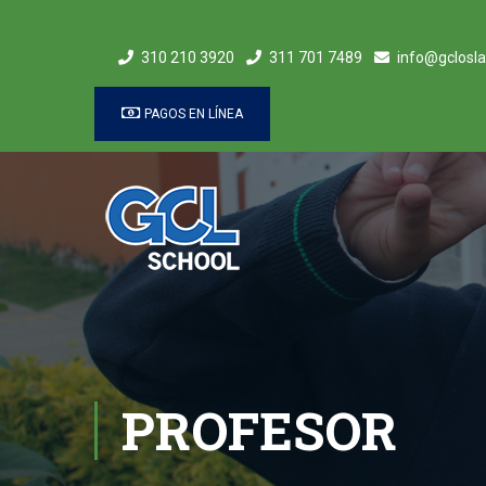
310 210 3920
311 701 7489
info@gclosla
PAGOS EN LÍNEA
PROFESOR