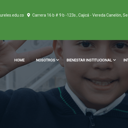
ureles.edu.co
Carrera 16 b # 9 b -123s , Cajicá - Vereda Canelón, S
HOME
NOSOTROS
BIENESTAR INSTITUCIONAL
IN