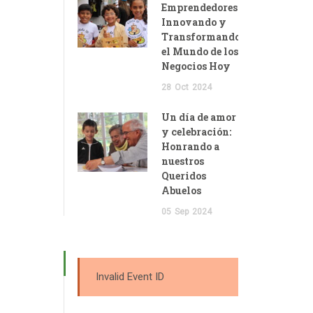
Emprendedores:
Innovando y
Transformando
el Mundo de los
Negocios Hoy
28
Oct
2024
Un día de amor
y celebración:
Honrando a
nuestros
Queridos
Abuelos
05
Sep
2024
Invalid Event ID