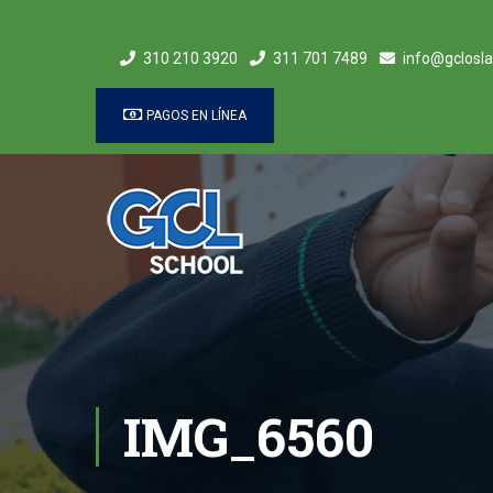
310 210 3920
311 701 7489
info@gclosla
PAGOS EN LÍNEA
IMG_6560