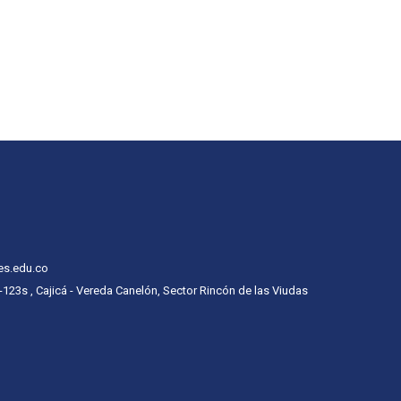
es.edu.co
 -123s , Cajicá - Vereda Canelón, Sector Rincón de las Viudas