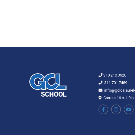
310 210 3920
311 701 7489
info@gcloslaurel
Carrera 16 b # 9 b