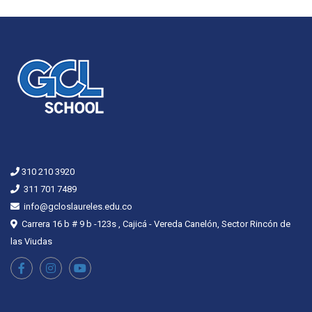
310 210 3920
311 701 7489
info@gcloslaureles.edu.co
Carrera 16 b # 9 b -123s , Cajicá - Vereda Canelón, Sector Rincón de
las Viudas