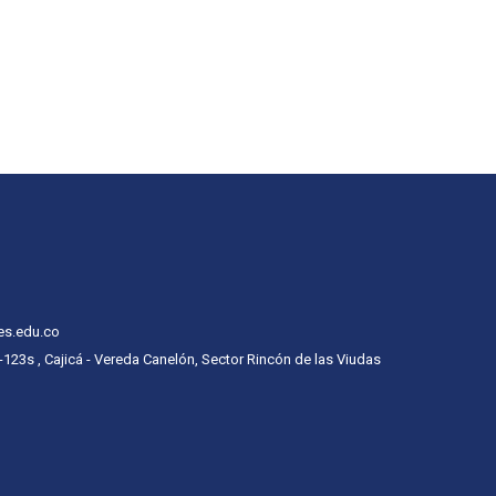
es.edu.co
 -123s , Cajicá - Vereda Canelón, Sector Rincón de las Viudas