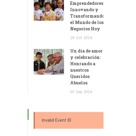
Emprendedores:
Innovando y
Transformando
el Mundo de los
Negocios Hoy
28
Oct
2024
Un día de amor
y celebración:
Honrando a
nuestros
Queridos
Abuelos
05
Sep
2024
Invalid Event ID