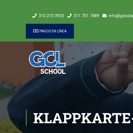
310 210 3920
311 701 7489
info@gclosla
PAGOS EN LÍNEA
KLAPPKARTE