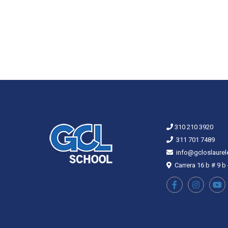
310 210 3920
311 701 7489
info@gcloslaurel
Carrera 16 b # 9 b