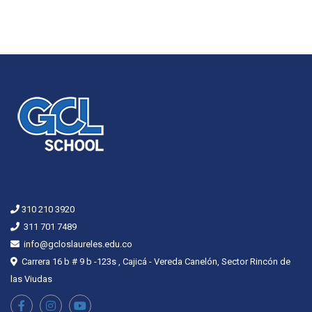
310 210 3920
311 701 7489
info@gcloslaureles.edu.co
Carrera 16 b # 9 b -123s , Cajicá - Vereda Canelón, Sector Rincón de
las Viudas