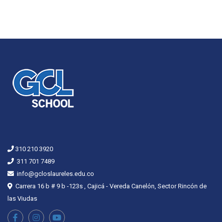
310 210 3920
311 701 7489
info@gcloslaureles.edu.co
Carrera 16 b # 9 b -123s , Cajicá - Vereda Canelón, Sector Rincón de
las Viudas