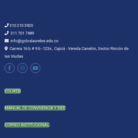
310 210 3920
311 701 7489
info@gcloslaureles.edu.co
Carrera 16 b # 9 b -123s , Cajicá - Vereda Canelón, Sector Rincón de
las Viudas
COLWEB
MANUAL DE CONVIVENCIA Y SIEE
CORREO INSTITUCIONAL