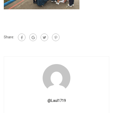
Share:
@laul1719