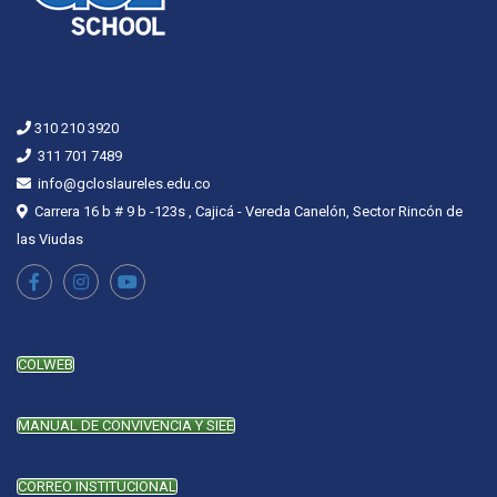
310 210 3920
311 701 7489
info@gcloslaureles.edu.co
Carrera 16 b # 9 b -123s , Cajicá - Vereda Canelón, Sector Rincón de
las Viudas
COLWEB
MANUAL DE CONVIVENCIA Y SIEE
CORREO INSTITUCIONAL