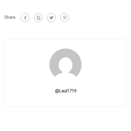
Share:
@laul1719