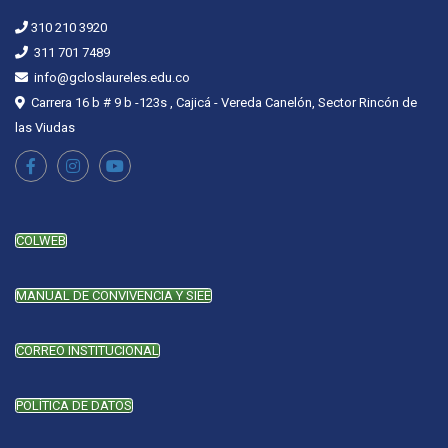
310 210 3920
311 701 7489
info@gcloslaureles.edu.co
Carrera 16 b # 9 b -123s , Cajicá - Vereda Canelón, Sector Rincón de
las Viudas
COLWEB
MANUAL DE CONVIVENCIA Y SIEE
CORREO INSTITUCIONAL
POLÍTICA DE DATOS