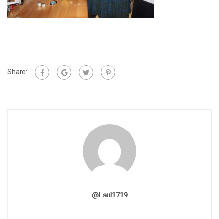
Share:
@laul1719