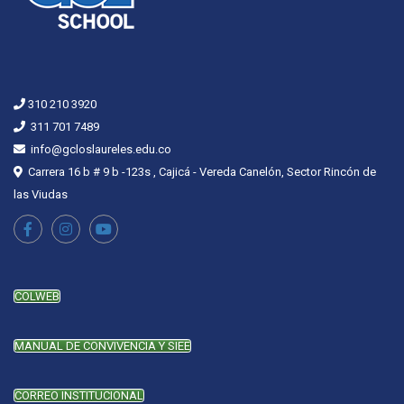
310 210 3920
311 701 7489
info@gcloslaureles.edu.co
Carrera 16 b # 9 b -123s , Cajicá - Vereda Canelón, Sector Rincón de
las Viudas
COLWEB
MANUAL DE CONVIVENCIA Y SIEE
CORREO INSTITUCIONAL