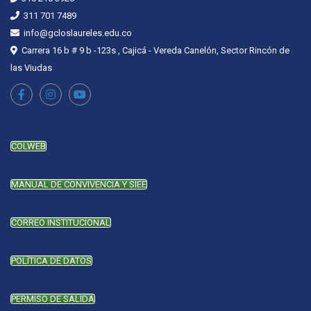
311 701 7489
info@gcloslaureles.edu.co
Carrera 16 b # 9 b -123s , Cajicá - Vereda Canelón, Sector Rincón de
las Viudas
COLWEB
MANUAL DE CONVIVENCIA Y SIEE
CORREO INSTITUCIONAL
POLÍTICA DE DATOS
PERMISO DE SALIDA