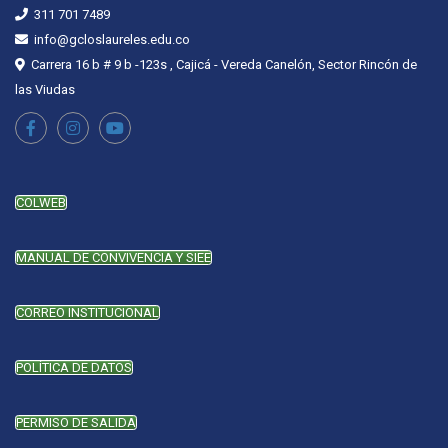
311 701 7489
info@gcloslaureles.edu.co
Carrera 16 b # 9 b -123s , Cajicá - Vereda Canelón, Sector Rincón de
las Viudas
COLWEB
MANUAL DE CONVIVENCIA Y SIEE
CORREO INSTITUCIONAL
POLÍTICA DE DATOS
PERMISO DE SALIDA