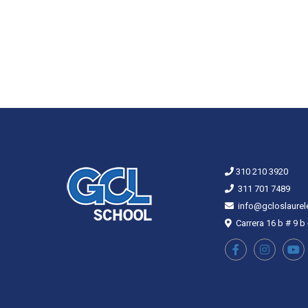
310 210 3920
311 701 7489
info@gcloslaurel
Carrera 16 b # 9 b