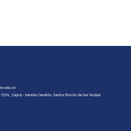
es.edu.co
 -123s , Cajicá - Vereda Canelón, Sector Rincón de las Viudas