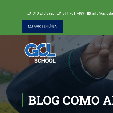
310 210 3920
311 701 7489
info@gclosla
PAGOS EN LÍNEA
BLOG COMO AL