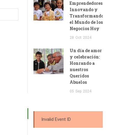
Emprendedores:
Innovando y
Transformando
el Mundo de los
Negocios Hoy
28
Oct
2024
Un día de amor
y celebración:
Honrando a
nuestros
Queridos
Abuelos
05
Sep
2024
Invalid Event ID