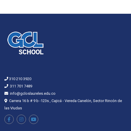
310 210 3920
311 701 7489
info@gcloslaureles.edu.co
Carrera 16 b # 9 b -123s , Cajicá - Vereda Canelón, Sector Rincón de
las Viudas