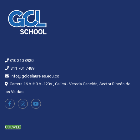
310 210 3920
311 701 7489
info@gcloslaureles.edu.co
Carrera 16 b # 9 b -123s , Cajicá - Vereda Canelón, Sector Rincón de
las Viudas
COLWEB