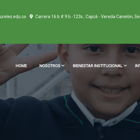
ureles.edu.co
Carrera 16 b # 9 b -123s , Cajicá - Vereda Canelón, S
HOME
NOSOTROS
BIENESTAR INSTITUCIONAL
IN