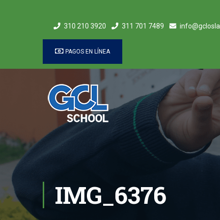
310 210 3920
311 701 7489
info@gclosla
PAGOS EN LÍNEA
IMG_6376