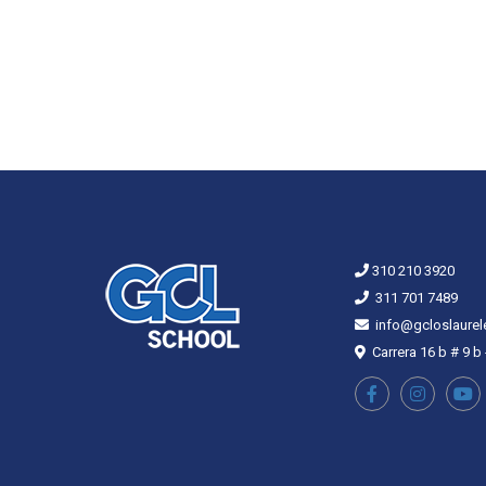
310 210 3920
311 701 7489
info@gcloslaurel
Carrera 16 b # 9 b