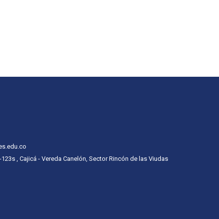
es.edu.co
 -123s , Cajicá - Vereda Canelón, Sector Rincón de las Viudas