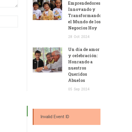
Emprendedores:
Innovando y
Transformando
el Mundo de los
Negocios Hoy
28
Oct
2024
Un día de amor
y celebración:
Honrando a
nuestros
Queridos
Abuelos
05
Sep
2024
Invalid Event ID