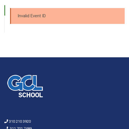
Invalid Event ID
310 210 3920
311 701 7489