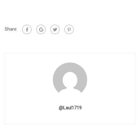
Share:
@laul1719