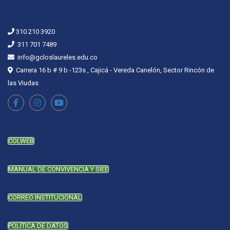
310 210 3920
311 701 7489
info@gcloslaureles.edu.co
Carrera 16 b # 9 b -123s , Cajicá - Vereda Canelón, Sector Rincón de
las Viudas
COLWEB
MANUAL DE CONVIVENCIA Y SIEE
CORREO INSTITUCIONAL
POLÍTICA DE DATOS