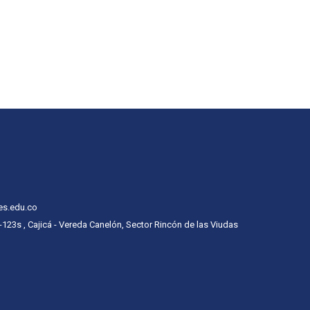
es.edu.co
 -123s , Cajicá - Vereda Canelón, Sector Rincón de las Viudas