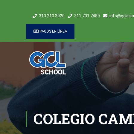
310 210 3920
311 701 7489
info@gclosla
PAGOS EN LÍNEA
COLEGIO CA