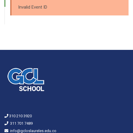
Invalid Event ID
310 210 3920
311 701 7489
info@gcloslaureles.edu.co