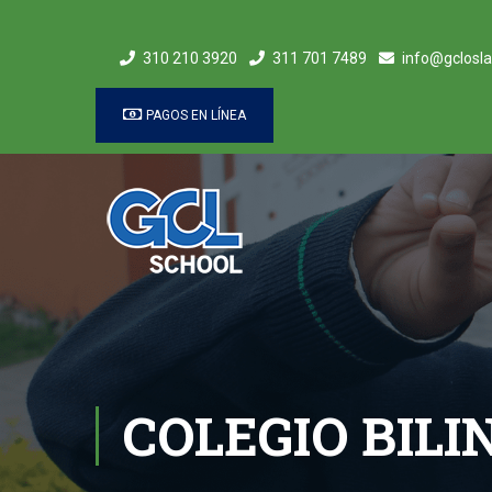
310 210 3920
311 701 7489
info@gclosla
PAGOS EN LÍNEA
COLEGIO BILI