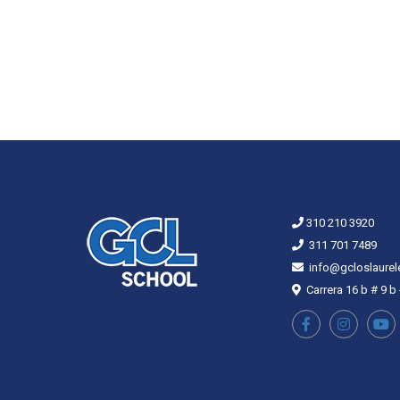
310 210 3920
311 701 7489
info@gcloslaurel
Carrera 16 b # 9 b