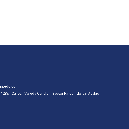
es.edu.co
 -123s , Cajicá - Vereda Canelón, Sector Rincón de las Viudas