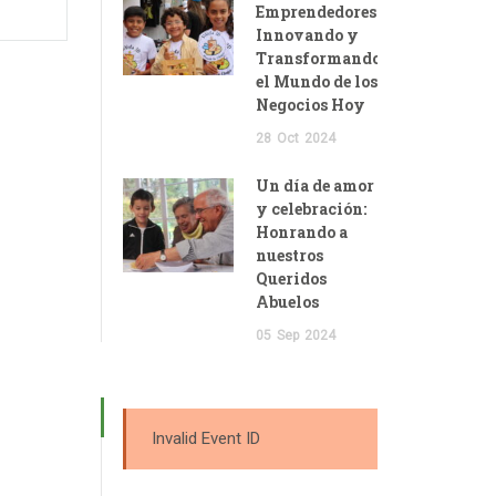
Emprendedores:
Innovando y
Transformando
el Mundo de los
Negocios Hoy
28
Oct
2024
Un día de amor
y celebración:
Honrando a
nuestros
Queridos
Abuelos
05
Sep
2024
Invalid Event ID