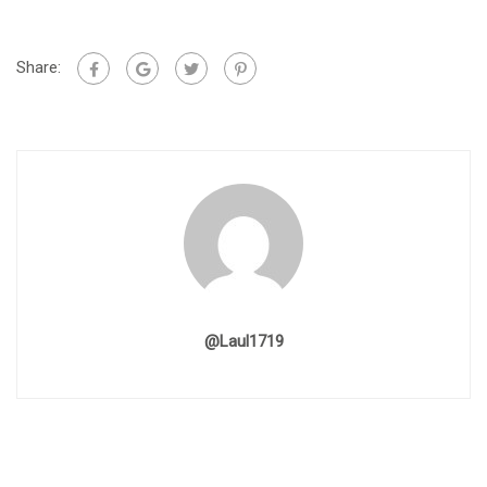
Share:
@laul1719