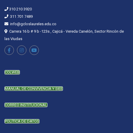
310 210 3920
311 701 7489
info@gcloslaureles.edu.co
Carrera 16 b # 9 b -123s , Cajicá - Vereda Canelón, Sector Rincón de
las Viudas
COLWEB
MANUAL DE CONVIVENCIA Y SIEE
CORREO INSTITUCIONAL
POLÍTICA DE DATOS