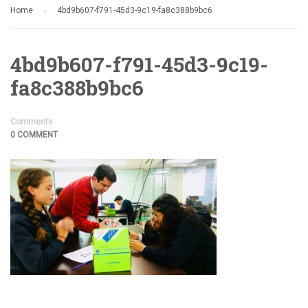
Home
4bd9b607-f791-45d3-9c19-fa8c388b9bc6
4bd9b607-f791-45d3-9c19-
fa8c388b9bc6
Comments
0 COMMENT