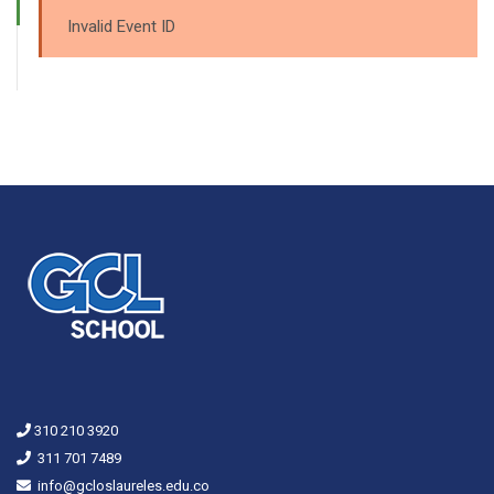
Invalid Event ID
310 210 3920
311 701 7489
info@gcloslaureles.edu.co