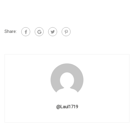
Share:
@laul1719