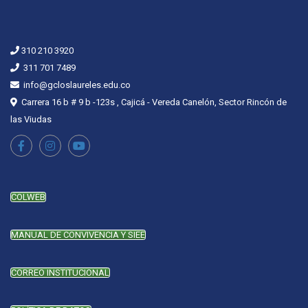
310 210 3920
311 701 7489
info@gcloslaureles.edu.co
Carrera 16 b # 9 b -123s , Cajicá - Vereda Canelón, Sector Rincón de
las Viudas
COLWEB
MANUAL DE CONVIVENCIA Y SIEE
CORREO INSTITUCIONAL