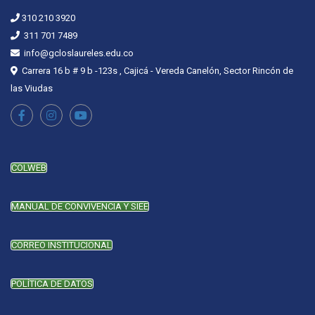
310 210 3920
311 701 7489
info@gcloslaureles.edu.co
Carrera 16 b # 9 b -123s , Cajicá - Vereda Canelón, Sector Rincón de
las Viudas
COLWEB
MANUAL DE CONVIVENCIA Y SIEE
CORREO INSTITUCIONAL
POLÍTICA DE DATOS