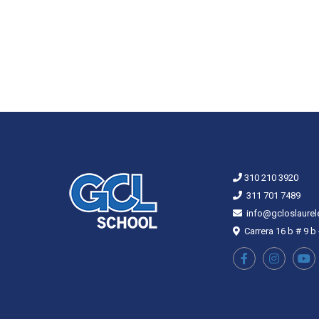
310 210 3920
311 701 7489
info@gcloslaurel
Carrera 16 b # 9 b