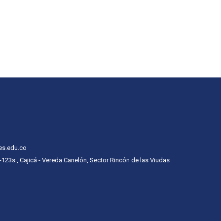
es.edu.co
 -123s , Cajicá - Vereda Canelón, Sector Rincón de las Viudas