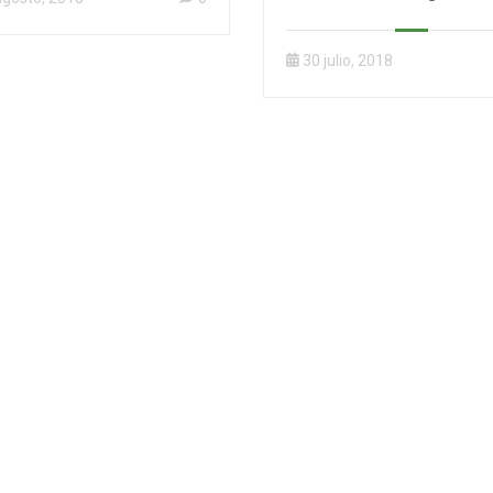
los mejores Colegi
privados de Cajicá
30 julio, 2018