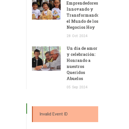
Emprendedores:
Innovando y
Transformando
el Mundo de los
Negocios Hoy
28
Oct
2024
Un día de amor
y celebración:
Honrando a
nuestros
Queridos
Abuelos
05
Sep
2024
Invalid Event ID