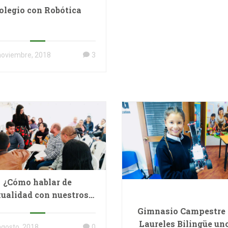
olegio con Robótica
noviembre, 2018
3
¿Cómo hablar de
ualidad con nuestros
hijos e hijas?
Gimnasio Campestre
Laureles Bilingüe un
agosto, 2018
0