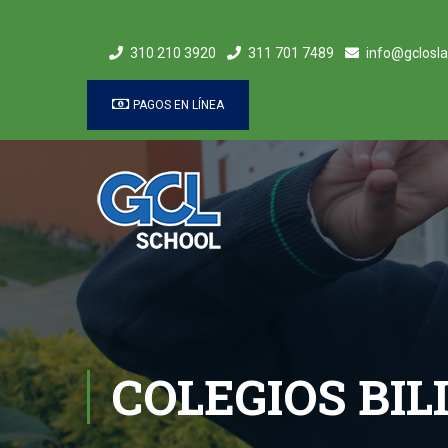
310 210 3920
311 701 7489
info@gclosla
PAGOS EN LÍNEA
COLEGIOS BIL