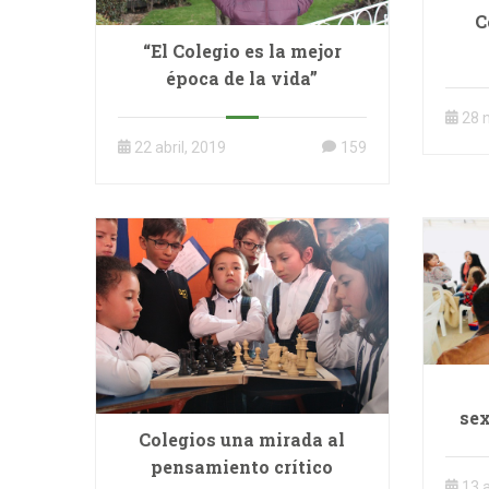
C
“El Colegio es la mejor
época de la vida”
28 
22 abril, 2019
159
sex
Colegios una mirada al
pensamiento crítico
13 