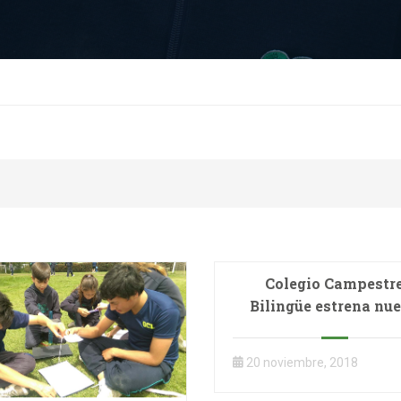
Colegio Campestr
Bilingüe estrena nu
sede en Cajicá
20 noviembre, 2018