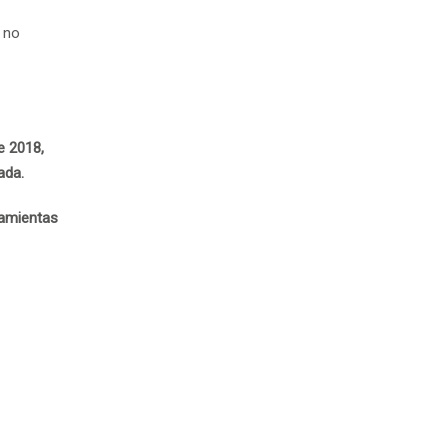
 no
e 2018,
ada.
ramientas