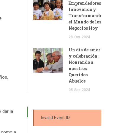
Emprendedores:
Innovando y
Transformando
e
el Mundo de los
Negocios Hoy
28
Oct
2024
Un día de amor
y celebración:
Honrando a
nuestros
Queridos
ños.
Abuelos
05
Sep
2024
 dar la
Invalid Event ID
o como a