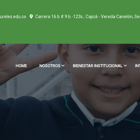
ureles.edu.co
Carrera 16 b # 9 b -123s , Cajicá - Vereda Canelón, S
HOME
NOSOTROS
BIENESTAR INSTITUCIONAL
IN