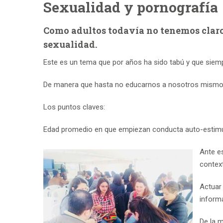
Sexualidad y pornografía
C
omo adultos todavía no tenemos claro
sexualidad.
Este es un tema que por años ha sido tabú y que siemp
De manera que hasta no educarnos a nosotros mismos e
Los puntos claves:
Edad promedio en que empiezan conducta auto-estimul
Ante e
context
Actuar 
inform
De la 