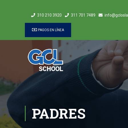
310 210 3920
311 701 7489
info@gclosla
PAGOS EN LÍNEA
PADRES