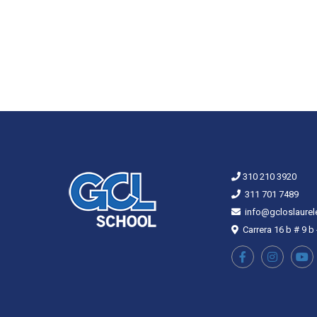
310 210 3920
311 701 7489
info@gcloslaurel
Carrera 16 b # 9 b