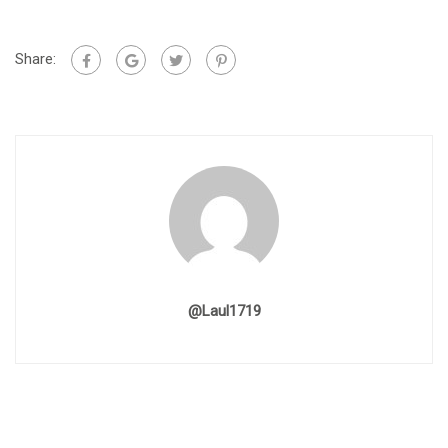
Share:
@laul1719