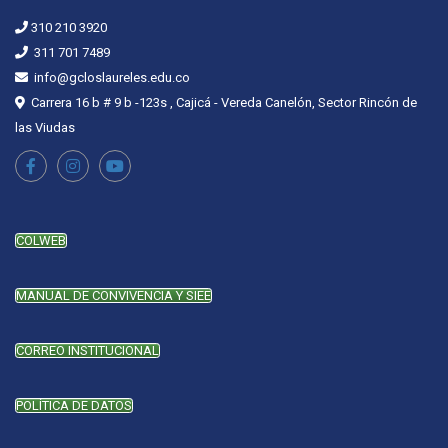
310 210 3920
311 701 7489
info@gcloslaureles.edu.co
Carrera 16 b # 9 b -123s , Cajicá - Vereda Canelón, Sector Rincón de
las Viudas
COLWEB
MANUAL DE CONVIVENCIA Y SIEE
CORREO INSTITUCIONAL
POLÍTICA DE DATOS