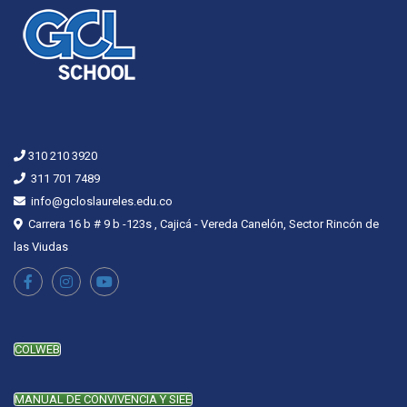
310 210 3920
311 701 7489
info@gcloslaureles.edu.co
Carrera 16 b # 9 b -123s , Cajicá - Vereda Canelón, Sector Rincón de
las Viudas
COLWEB
MANUAL DE CONVIVENCIA Y SIEE