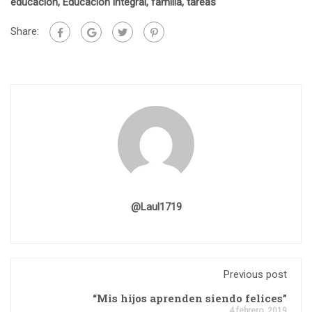
educación
,
Educación integral
,
familia
,
tareas
Share:
@laul1719
Previous post
“Mis hijos aprenden siendo felices”
4 febrero, 2019