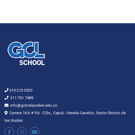
310 210 3920
311 701 7489
info@gcloslaureles.edu.co
Carrera 16 b # 9 b -123s , Cajicá - Vereda Canelón, Sector Rincón de
las Viudas